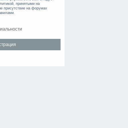
литикой, принятыми на
ше присутствие на форумах
авилами.
иальности
страция