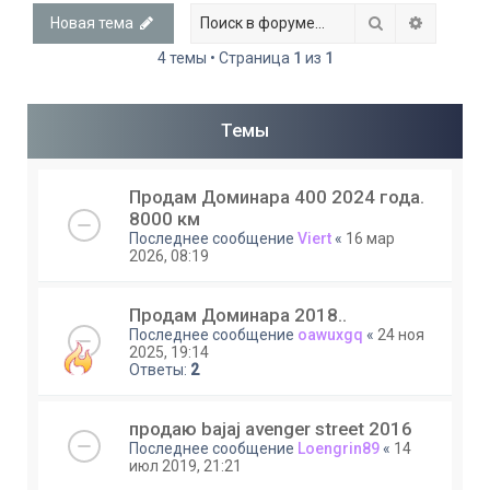
Поиск
Расшире
Новая тема
4 темы • Страница
1
из
1
Темы
Продам Доминара 400 2024 года.
8000 км
Последнее сообщение
Viert
«
16 мар
2026, 08:19
Продам Доминара 2018..
Последнее сообщение
oawuxgq
«
24 ноя
2025, 19:14
Ответы:
2
продаю bajaj avenger street 2016
Последнее сообщение
Loengrin89
«
14
июл 2019, 21:21