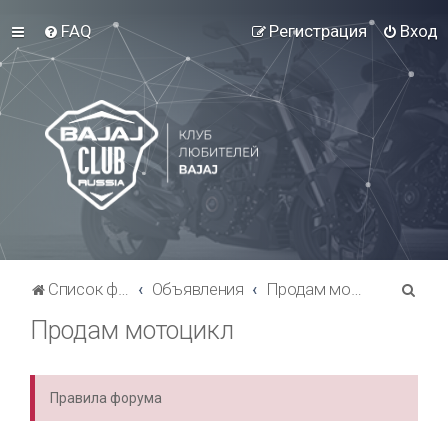
FAQ
Регистрация
Вход
П
Список форумов Bajaj Club
Объявления
Продам мотоцикл
о
Продам мотоцикл
и
с
Правила форума
к